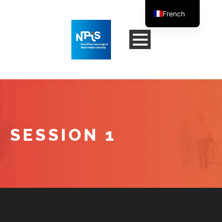
French
English
SESSION 1