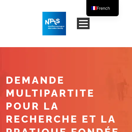
French
English
DEMANDE
MULTIPARTITE
POUR LA
RECHERCHE ET LA