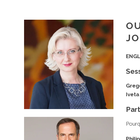
OU
JO
ENGL
Sess
Grego
Ivet
Part
Pourq
Phili