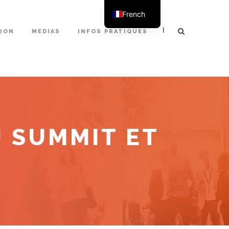
French
English
|
TION
MEDIAS
INFOS PRATIQUES
 SUMMIT ET