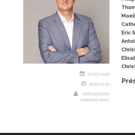
Thom
Mael
Cath
Eric 
Antoi
Chri
Elisa
Chri
07 OCT 2026
Prés
09:00-10:30
IVETA NAGYOVA
GRÉGORY NINOT