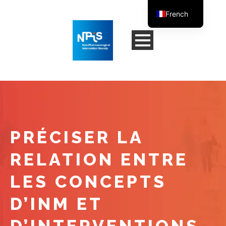
French
English
PRÉCISER LA
RELATION ENTRE
LES CONCEPTS
D’INM ET