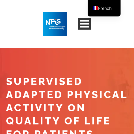
French
English
SUPERVISED
ADAPTED PHYSICAL
ACTIVITY ON
QUALITY OF LIFE