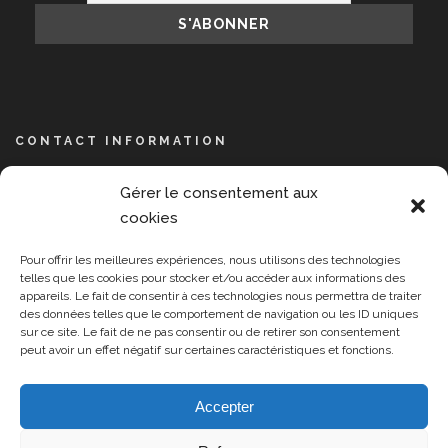
CONTACT INFORMATION
NPIS, 14 avenue de l’Opéra, 75001 Paris
Gérer le consentement aux
+33 609 889 391
cookies
contact@npisummit.org
Pour offrir les meilleures expériences, nous utilisons des technologies
Lundi-Vendredi 9:00-17:00
telles que les cookies pour stocker et/ou accéder aux informations des
appareils. Le fait de consentir à ces technologies nous permettra de traiter
des données telles que le comportement de navigation ou les ID uniques
sur ce site. Le fait de ne pas consentir ou de retirer son consentement
peut avoir un effet négatif sur certaines caractéristiques et fonctions.
Accepter