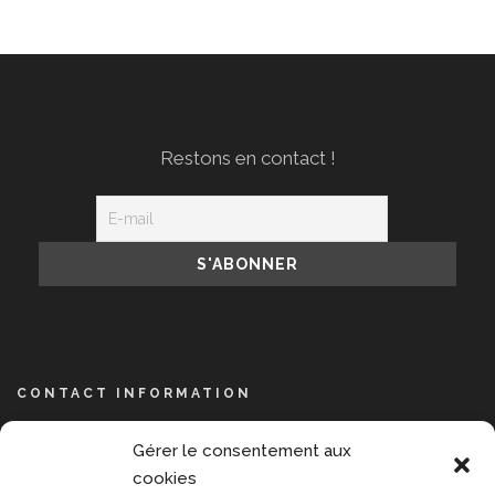
Restons en contact !
CONTACT INFORMATION
NPIS, 14 avenue de l’Opéra, 75001 Paris
Gérer le consentement aux
+33 609 889 391
cookies