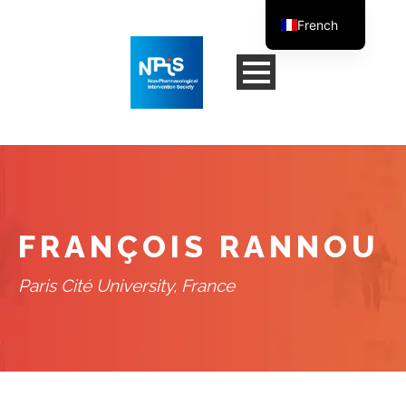
French
English
FRANÇOIS RANNOU
Paris Cité University, France