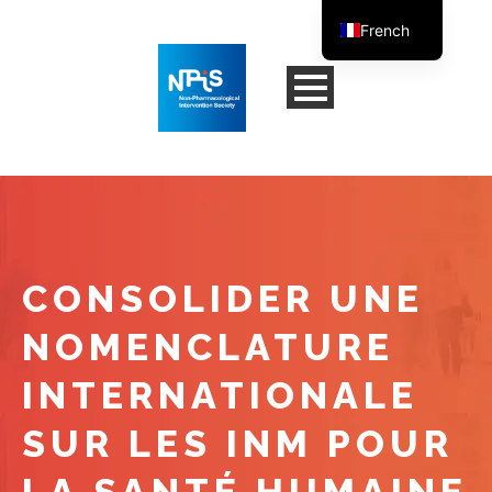
French
English
CONSOLIDER UNE
NOMENCLATURE
INTERNATIONALE
SUR LES INM POUR