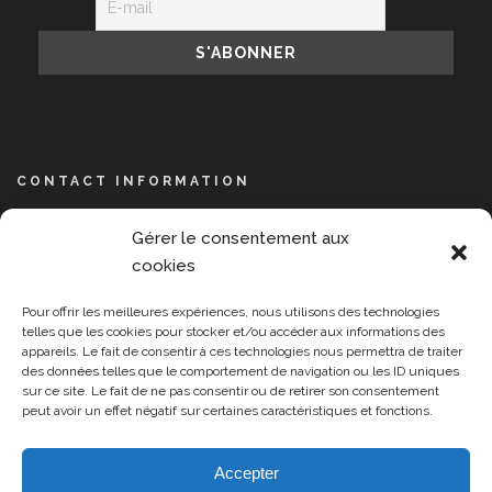
CONTACT INFORMATION
NPIS, 14 avenue de l’Opéra, 75001 Paris
Gérer le consentement aux
+33 609 889 391
cookies
contact@npisummit.org
Pour offrir les meilleures expériences, nous utilisons des technologies
Lundi-Vendredi 9:00-17:00
telles que les cookies pour stocker et/ou accéder aux informations des
appareils. Le fait de consentir à ces technologies nous permettra de traiter
des données telles que le comportement de navigation ou les ID uniques
sur ce site. Le fait de ne pas consentir ou de retirer son consentement
peut avoir un effet négatif sur certaines caractéristiques et fonctions.
Accepter