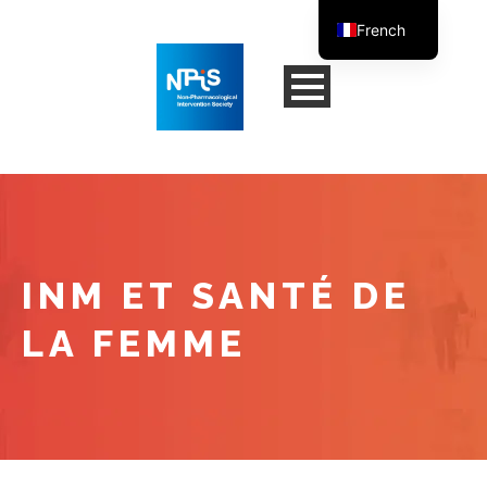
French
English
INM ET SANTÉ DE
LA FEMME