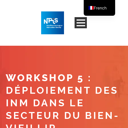
French
English
WORKSHOP 5 :
DÉPLOIEMENT DES
INM DANS LE
SECTEUR DU BIEN-