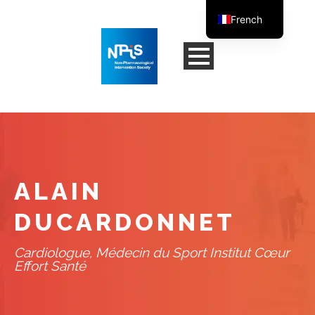
French
English
ALAIN
DUCARDONNET
Cardiologue, Médecin du Sport Institut Cœur
Effort Santé