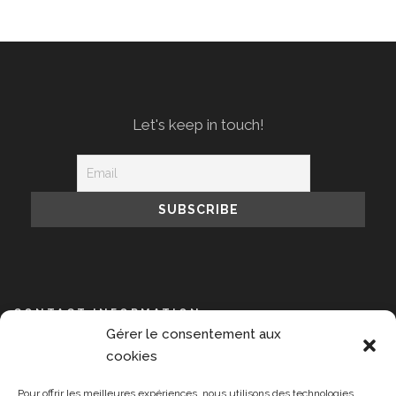
Let's keep in touch!
CONTACT INFORMATION
Gérer le consentement aux
NPIS, 14 avenue de l’Opéra, 75001 Paris
cookies
+33 609 889 391
Pour offrir les meilleures expériences, nous utilisons des technologies