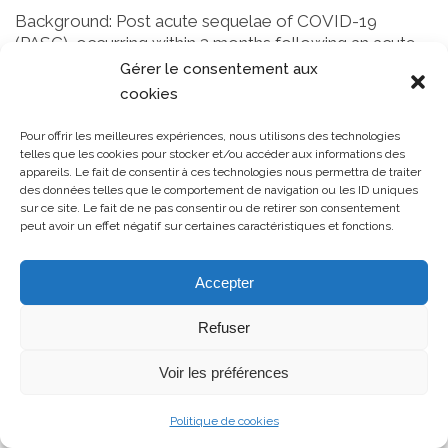
Background: Post acute sequelae of COVID-19
(PASC), occurring within 3 months following an acute
infection, has been identified and evaluated through
Gérer le consentement aux
numerous studies. Findings reveal a large spectrum of
cookies
symptoms, throughout several systems (vascular,
neurological, respiratory, digestive….). More than 50 %
Pour offrir les meilleures expériences, nous utilisons des technologies
of the patients suffering from PASC experience
telles que les cookies pour stocker et/ou accéder aux informations des
appareils. Le fait de consentir à ces technologies nous permettra de traiter
thoracic symptoms, such as dyspnea, thoracic pain, or
des données telles que le comportement de navigation ou les ID uniques
tightness, cough. There is no experimental study about
sur ce site. Le fait de ne pas consentir ou de retirer son consentement
benefits of osteopathic medicine on PASC.
peut avoir un effet négatif sur certaines caractéristiques et fonctions.
Osteopathic Medicine Treatment (OMT), in its holistic
approach, may have a beneficial impact on those
Accepter
symptoms.
Refuser
Voir les préférences
Cliquez pour accepter les cookies
Politique de cookies
marketing et activer ce contenu