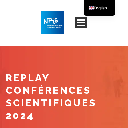
English
French
REPLAY
CONFÉRENCES
SCIENTIFIQUES
2024