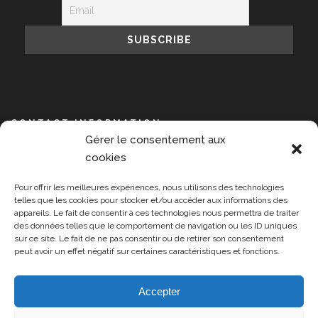
CONTACT INFORMATION
Gérer le consentement aux
NPIS, 14 avenue de l’Opéra, 75001 Paris
cookies
+33 609 889 391
Pour offrir les meilleures expériences, nous utilisons des technologies
contact@npisummit.org
telles que les cookies pour stocker et/ou accéder aux informations des
appareils. Le fait de consentir à ces technologies nous permettra de traiter
Monday-Friday 9:00-17:00
des données telles que le comportement de navigation ou les ID uniques
sur ce site. Le fait de ne pas consentir ou de retirer son consentement
peut avoir un effet négatif sur certaines caractéristiques et fonctions.
Accepter