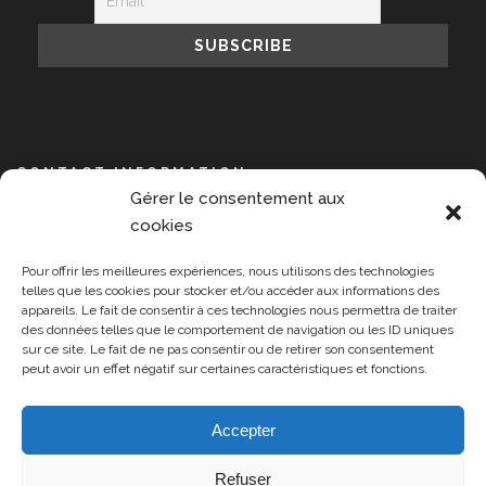
CONTACT INFORMATION
Gérer le consentement aux
NPIS, 14 avenue de l’Opéra, 75001 Paris
cookies
+33 609 889 391
Pour offrir les meilleures expériences, nous utilisons des technologies
contact@npisummit.org
telles que les cookies pour stocker et/ou accéder aux informations des
appareils. Le fait de consentir à ces technologies nous permettra de traiter
Monday-Friday 9:00-17:00
des données telles que le comportement de navigation ou les ID uniques
sur ce site. Le fait de ne pas consentir ou de retirer son consentement
peut avoir un effet négatif sur certaines caractéristiques et fonctions.
Accepter
Refuser