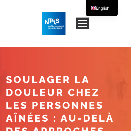
English
French
SOULAGER LA
DOULEUR CHEZ
LES PERSONNES
AÎNÉES : AU-DELÀ