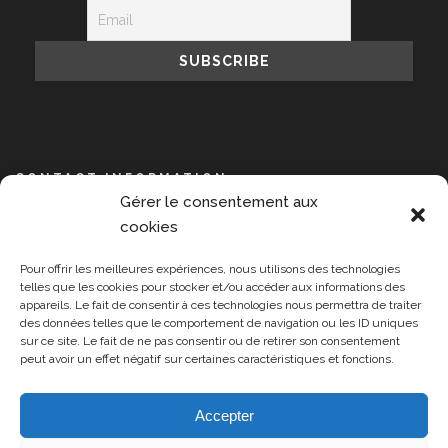
CONTACT INFORMATION
Gérer le consentement aux
NPIS, 14 avenue de l’Opéra, 75001 Paris
cookies
+33 609 889 391
Pour offrir les meilleures expériences, nous utilisons des technologies
contact@npisummit.org
telles que les cookies pour stocker et/ou accéder aux informations des
appareils. Le fait de consentir à ces technologies nous permettra de traiter
Monday-Friday 9:00-17:00
des données telles que le comportement de navigation ou les ID uniques
sur ce site. Le fait de ne pas consentir ou de retirer son consentement
peut avoir un effet négatif sur certaines caractéristiques et fonctions.
Accepter