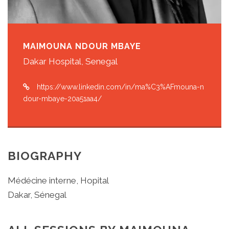
MAIMOUNA NDOUR MBAYE
Dakar Hospital, Senegal
https://www.linkedin.com/in/ma%C3%AFmouna-n
dour-mbaye-20a51aa4/
BIOGRAPHY
Médécine interne, Hopital
Dakar, Sénegal