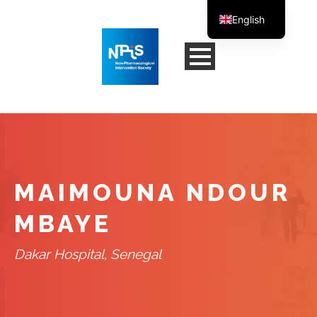
English
French
MAIMOUNA NDOUR
MBAYE
Dakar Hospital, Senegal